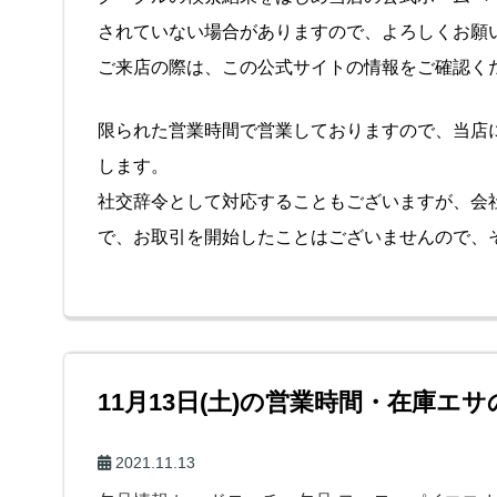
されていない場合がありますので、よろしくお願
ご来店の際は、この公式サイトの情報をご確認く
限られた営業時間で営業しておりますので、当店
します。
社交辞令として対応することもございますが、会
で、お取引を開始したことはございませんので、
11月13日(土)の営業時間・在庫エ
2021.11.13