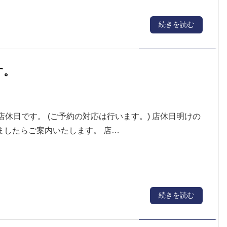
続きを読む
す。
木)は店休日です。 (ご予約の対応は行います。) 店休日明けの
ましたらご案内いたします。 店…
続きを読む