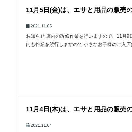
11月5日(金)は、エサと用品の販売
2021.11.05
お知らせ 店内の改修作業を行いますので、11月9
内も作業を続行しますので 小さなお子様のご入店
11月4日(木)は、エサと用品の販売
2021.11.04