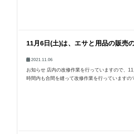
11月6日(土)は、エサと用品の販売
2021.11.06
お知らせ 店内の改修作業を行っていますので、11
時間内も合間を縫って改修作業を行っていますので