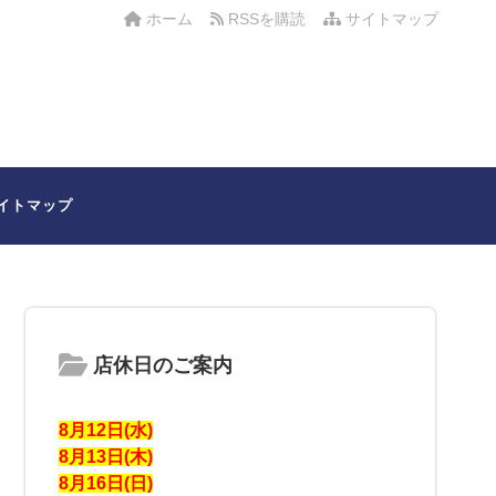
ホーム
RSSを購読
サイトマップ
イトマップ
店休日のご案内
8月12日(水)
8月13日(木)
8月16日(日)