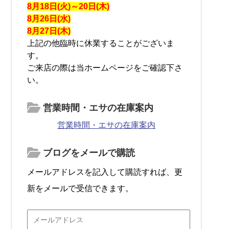
8月18日(火)～20日(木)
8月26日(水)
8月27日(木)
上記の他臨時に休業することがございま
す。
ご来店の際は当ホームページをご確認下さ
い。
営業時間・エサの在庫案内
営業時間・エサの在庫案内
ブログをメールで購読
メールアドレスを記入して購読すれば、更
新をメールで受信できます。