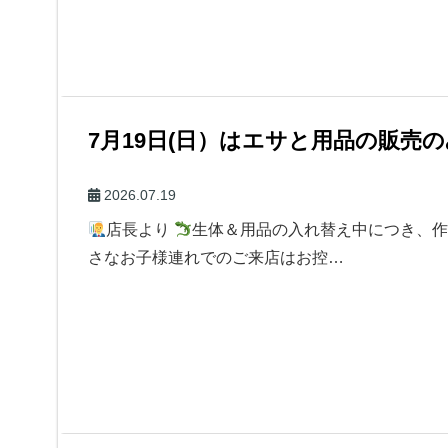
7月19日(日）はエサと用品の販売
2026.07.19
店長より
生体＆用品の入れ替え中につき、
さなお子様連れでのご来店はお控…