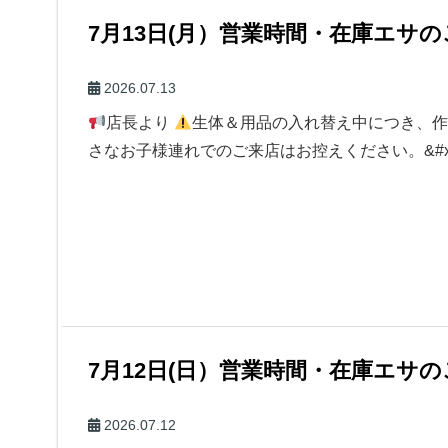
7月13日(月）営業時間・在庫エサ
2026.07.13
店長より
生体＆用品の入れ替え中につき、
さなお子様連れでのご来店はお控えください。&#x
7月12日(日）営業時間・在庫エサ
2026.07.12