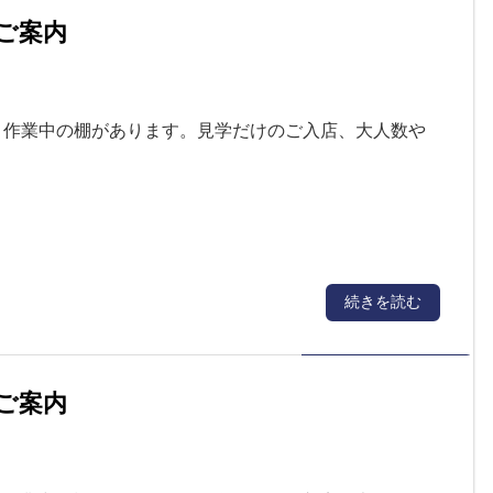
のご案内
、作業中の棚があります。見学だけのご入店、大人数や
続きを読む
のご案内