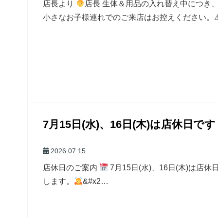
店長より
‍店長 生体＆用品の入れ替え中につ
小さなお子様連れでのご来店はお控えください。
7月15日(水)、16日(木)は店休日です
2026.07.15
店休日のご案内
7月15日(水)、16日(木)は店
します。
‍&#x2…