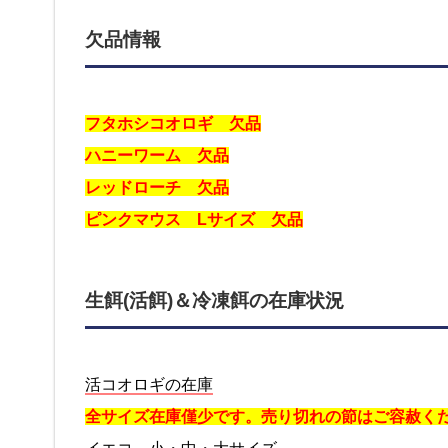
欠品情報
フタホシコオロギ 欠品
ハニーワーム 欠品
レッドローチ 欠品
ピンクマウス Lサイズ 欠品
生餌(活餌)＆冷凍餌の在庫状況
活コオロギの在庫
全サイズ在庫僅少です。売り切れの節はご容赦く