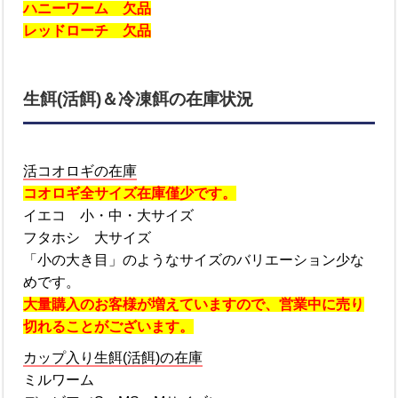
ハニーワーム 欠品
レッドローチ 欠品
生餌(活餌)＆冷凍餌の在庫状況
活コオロギの在庫
コオロギ全サイズ在庫僅少です。
イエコ 小・中・大サイズ
フタホシ 大サイズ
「小の大き目」のようなサイズのバリエーション少な
めです。
大量購入のお客様が増えていますので、営業中に売り
切れることがございます。
カップ入り生餌(活餌)の在庫
ミルワーム