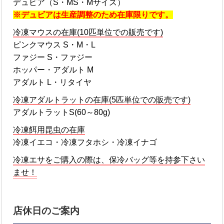
デュビア（S・MS・Mサイズ）
※デュビアは生産調整のため在庫限りです。
冷凍マウスの在庫(10匹単位での販売です)
ピンクマウス S・M・L
ファジー S・ファジー
ホッパー・アダルト M
アダルト L・リタイヤ
冷凍アダルトラットの在庫(5匹単位での販売です)
アダルトラットS(60～80g)
冷凍餌用昆虫の在庫
冷凍イエコ・冷凍フタホシ・冷凍イナゴ
冷凍エサをご購入の際は、保冷バッグ等を持参下さい
ませ！
店休日のご案内