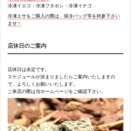
冷凍イエコ・冷凍フタホシ・冷凍イナゴ
冷凍エサをご購入の際は、保冷バッグ等を持参下さい
ませ！
店休日のご案内
店休日は未定です。
スケジュールが決まりましたらご案内いたしますの
で、よろしくお願いいたします。
ご来店の際は当ホームページをご確認下さい。