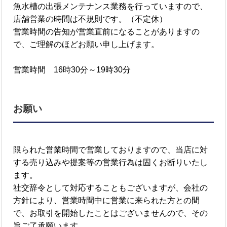
魚水槽の出張メンテナンス業務を行っていますので、
店舗営業の時間は不規則です。（不定休）
営業時間の告知が営業直前になることがありますの
で、ご理解のほどお願い申し上げます。
営業時間 16時30分～19時30分
お願い
限られた営業時間で営業しておりますので、当店に対
する売り込みや提案等の営業行為は固くお断りいたし
ます。
社交辞令として対応することもございますが、会社の
方針により、営業時間中に営業に来られた方との間
で、お取引を開始したことはございませんので、その
旨ご了承願います。