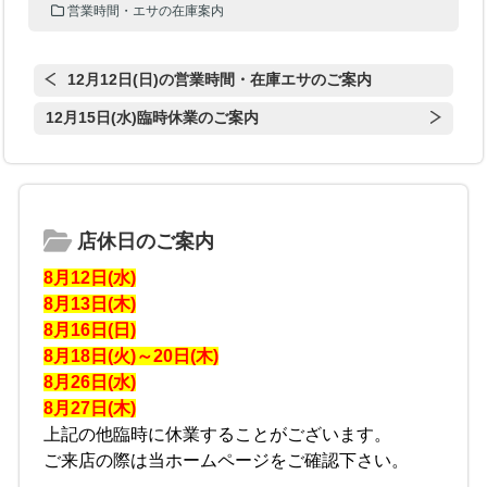
営業時間・エサの在庫案内
12月12日(日)の営業時間・在庫エサのご案内
12月15日(水)臨時休業のご案内
店休日のご案内
8月12日(水)
8月13日(木)
8月16日(日)
8月18日(火)～20日(木)
8月26日(水)
8月27日(木)
上記の他臨時に休業することがございます。
ご来店の際は当ホームページをご確認下さい。