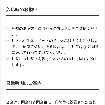
入店時のお願い
発熱のある方、体調不良の方は入店をご遠慮くださ
い。
店内への生体・ペットの持ち込みは固くお断りしま
す。（病気の疑いがある場合は、当店ではなく病院
に連れて行ってあげてください。）
店長に入店禁止を告げられた方の入店は固くお断り
します。
営業時間のご案内
当店は、開店前と閉店後に、病院等に設置された観賞