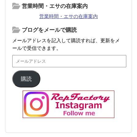
営業時間・エサの在庫案内
営業時間・エサの在庫案内
ブログをメールで購読
メールアドレスを記入して購読すれば、更新をメ
ールで受信できます。
購読