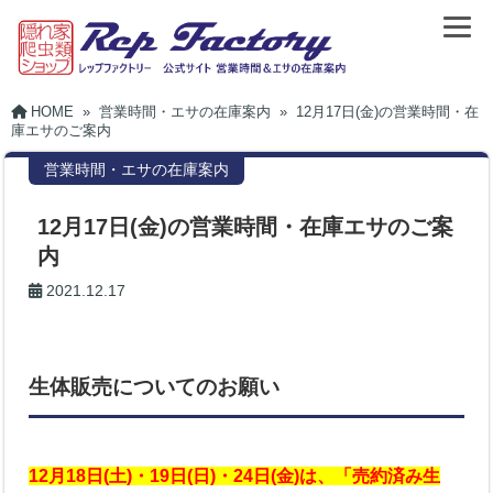
HOME
»
営業時間・エサの在庫案内
»
12月17日(金)の営業時間・在
庫エサのご案内
営業時間・エサの在庫案内
12月17日(金)の営業時間・在庫エサのご案
内
2021.12.17
生体販売についてのお願い
12月18日(土)・19日(日)・24日(金)は、「売約済み生