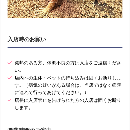
入店時のお願い
発熱のある方、体調不良の方は入店をご遠慮くださ
い。
店内への生体・ペットの持ち込みは固くお断りしま
す。（病気の疑いがある場合は、当店ではなく病院
に連れて行ってあげてください。）
店長に入店禁止を告げられた方の入店は固くお断り
します。