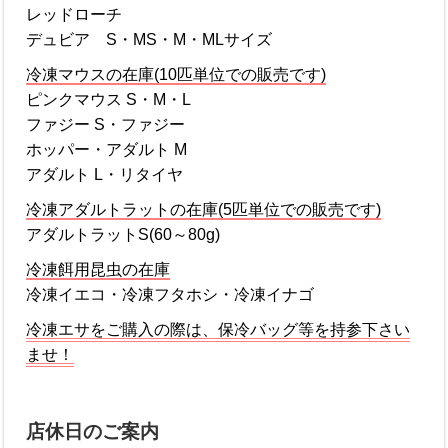
レッドローチ
デュビア S・MS・M・MLサイズ
冷凍マウスの在庫(10匹単位での販売です)
ピンクマウス S・M・L
ファジー S・ファジー
ホッパー・アダルト M
アダルト L・リタイヤ
冷凍アダルトラットの在庫(5匹単位での販売です)
アダルトラットS(60～80g)
冷凍餌用昆虫の在庫
冷凍イエコ・冷凍フタホシ・冷凍イナゴ
冷凍エサをご購入の際は、保冷バッグ等を持参下さい
ませ！
店休日のご案内