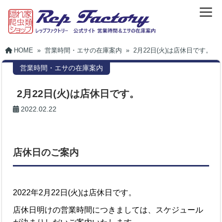
HOME
»
営業時間・エサの在庫案内
»
2月22日(火)は店休日です。
営業時間・エサの在庫案内
2月22日(火)は店休日です。
2022.02.22
店休日のご案内
2022年2月22日(火)は店休日です。
店休日明けの営業時間につきましては、スケジュール