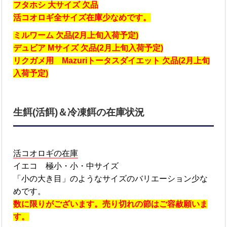
フタホシ 大サイズ 欠品
活コオロギ全サイズ在庫少なめです。
ミルワーム 欠品(2月上旬入荷予定)
デュビア Mサイズ 欠品(2月上旬入荷予定)
リクガメ用 Mazuriトータスダイエット 欠品(2月上旬
入荷予定)
生餌(活餌)＆冷凍餌の在庫状況
活コオロギの在庫
イエコ 極小・小・中サイズ
「小の大き目」のようなサイズのバリエーション少な
めです。
数に限りがございます。売り切れの節はご容赦願いま
す。