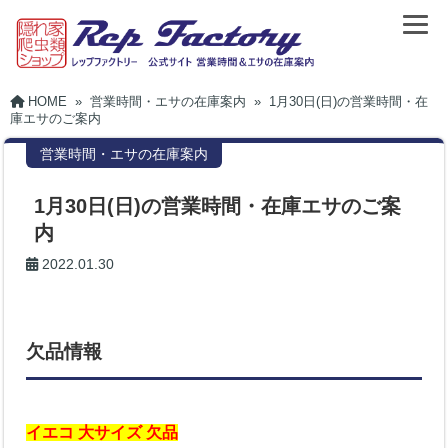
HOME
»
営業時間・エサの在庫案内
»
1月30日(日)の営業時間・在
庫エサのご案内
営業時間・エサの在庫案内
1月30日(日)の営業時間・在庫エサのご案
内
2022.01.30
欠品情報
イエコ 大サイズ 欠品