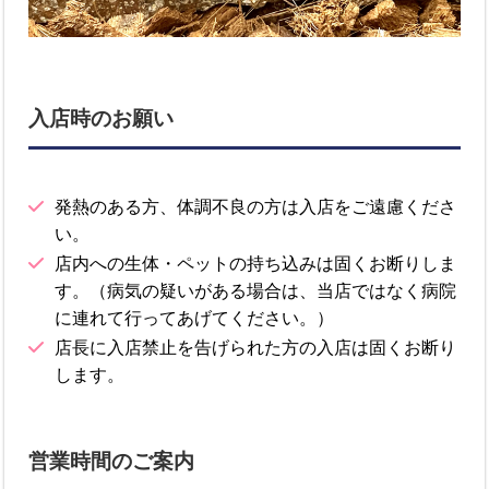
入店時のお願い
発熱のある方、体調不良の方は入店をご遠慮くださ
い。
店内への生体・ペットの持ち込みは固くお断りしま
す。（病気の疑いがある場合は、当店ではなく病院
に連れて行ってあげてください。）
店長に入店禁止を告げられた方の入店は固くお断り
します。
営業時間のご案内