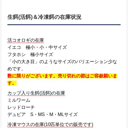
生餌(活餌)＆冷凍餌の在庫状況
活コオロギの在庫
イエコ 極小・小・中サイズ
フタホシ 極小サイズ
「小の大き目」のようなサイズのバリエーション少な
めです。
数に限りがございます。売り切れの節はご容赦願いま
す。
カップ入り生餌(活餌)の在庫
ミルワーム
レッドローチ
デュビア S・MS・M・MLサイズ
冷凍マウスの在庫(10匹単位での販売です)