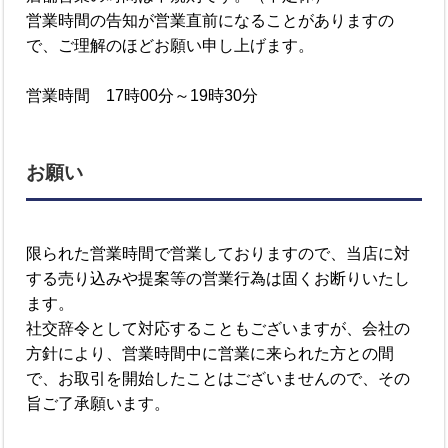
営業時間の告知が営業直前になることがありますの
で、ご理解のほどお願い申し上げます。
営業時間 17時00分～19時30分
お願い
限られた営業時間で営業しておりますので、当店に対
する売り込みや提案等の営業行為は固くお断りいたし
ます。
社交辞令として対応することもございますが、会社の
方針により、営業時間中に営業に来られた方との間
で、お取引を開始したことはございませんので、その
旨ご了承願います。