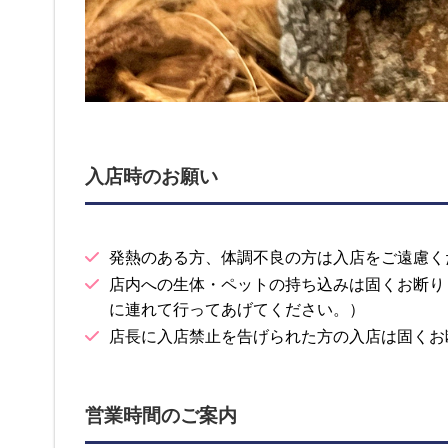
入店時のお願い
発熱のある方、体調不良の方は入店をご遠慮く
店内への生体・ペットの持ち込みは固くお断り
に連れて行ってあげてください。）
店長に入店禁止を告げられた方の入店は固くお
営業時間のご案内