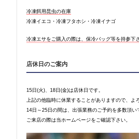
冷凍餌用昆虫の在庫
冷凍イエコ・冷凍フタホシ・冷凍イナゴ
冷凍エサをご購入の際は、保冷バッグ等を持参下
店休日のご案内
15日(火)、18日(金)は店休日です。
上記の他臨時に休業することがありますので、よ
14日～25日の間は、出張業務のご予約を多数頂
ご来店の際は当ホームページをご確認下さい。