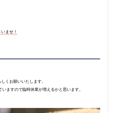
さいませ！
ろしくお願いいたします。
いていますので臨時休業が増えるかと思います。