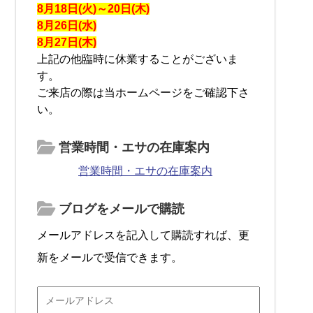
8月18日(火)～20日(木)
8月26日(水)
8月27日(木)
上記の他臨時に休業することがございま
す。
ご来店の際は当ホームページをご確認下さ
い。
営業時間・エサの在庫案内
営業時間・エサの在庫案内
ブログをメールで購読
メールアドレスを記入して購読すれば、更
新をメールで受信できます。