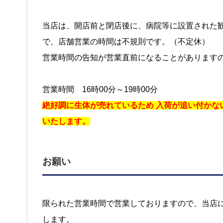
当店は、開店前と閉店後に、病院等に設置された
で、店舗営業の時間は不規則です。（不定休）
営業時間の告知が営業直前になることがあります
営業時間 16時00分～19時00分
絶好調に生体が売れているため 入荷が追い付かな
いたします。
お願い
限られた営業時間で営業しておりますので、当店
します。