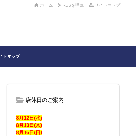
ホーム
RSSを購読
サイトマップ
イトマップ
店休日のご案内
8月12日(水)
8月13日(木)
8月16日(日)