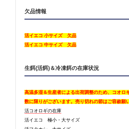
欠品情報
活イエコ 小サイズ 欠品
活イエコ 中サイズ 欠品
生餌(活餌)＆冷凍餌の在庫状況
高温多湿＆生産者による出荷調整のため、コオロ
数に限りがございます。売り切れの節はご容赦願
活コオロギの在庫
活イエコ 極小・大サイズ