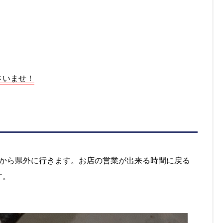
さいませ！
め午後から県外に行きます。お店の営業が出来る時間に戻る
す。