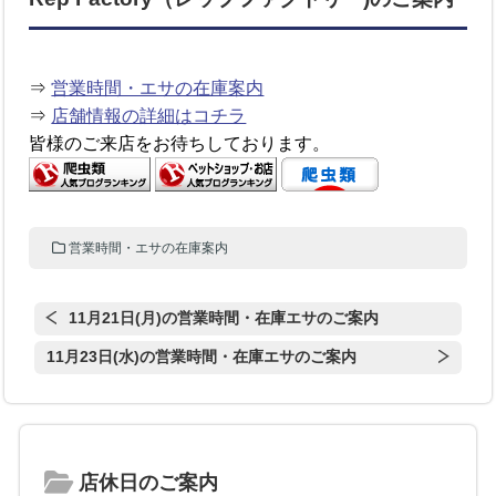
⇒
営業時間・エサの在庫案内
⇒
店舗情報の詳細はコチラ
皆様のご来店をお待ちしております。
営業時間・エサの在庫案内
11月21日(月)の営業時間・在庫エサのご案内
11月23日(水)の営業時間・在庫エサのご案内
店休日のご案内