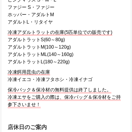
ファジー S・ファジー
ホッパー・アダルトM
アダルトL・リタイヤ
冷凍アダルトラットの在庫(5匹単位での販売です)
アダルトラットS(60～80g)
アダルトラットM(100～120g)
アダルトラットML(140～160g)
アダルトラットL(180～220g)
冷凍餌用昆虫の在庫
冷凍イエコ・冷凍フタホシ・冷凍イナゴ
保冷バック＆保冷材の無料提供は終了しました。
冷凍エサをご購入の際は、保冷バッグ＆保冷材をご持
参下さいませ！
店休日のご案内