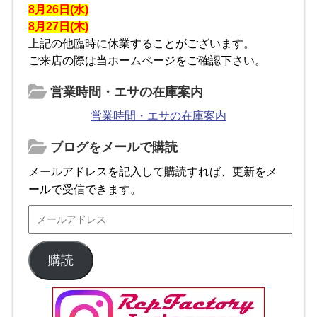
8月26日(水)
8月27日(木)
上記の他臨時に休業することがございます。
ご来店の際は当ホームページをご確認下さい。
営業時間・エサの在庫案内
営業時間・エサの在庫案内
ブログをメールで購読
メールアドレスを記入して購読すれば、更新をメ
ールで受信できます。
購読