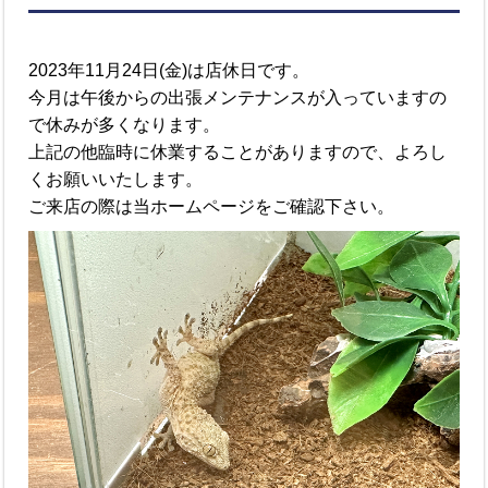
2023年11月24日(金)は店休日です。
今月は午後からの出張メンテナンスが入っていますの
で休みが多くなります。
上記の他臨時に休業することがありますので、よろし
くお願いいたします。
ご来店の際は当ホームページをご確認下さい。