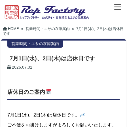
HOME
»
営業時間・エサの在庫案内
»
7月1日(水)、2日(木)は店休日
です
営業時間・エサの在庫案内
7月1日(水)、2日(木)は店休日です
2026.07.01
店休日のご案内
7月1日(水)、2日(木)は店休日です。
ご不便をお掛けしますがよろしくお願いいたします。