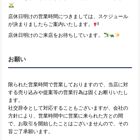
店休日明けの営業時間につきましては、スケジュール
が決まりましたらご案内いたします。
店休日明けのご来店をお待ちしています。
お願い
限られた営業時間で営業しておりますので、当店に対
する売り込みや提案等の営業行為は固くお断りいたし
ます。
社交辞令として対応することもございますが、会社の
方針により、営業時間中に営業に来られた方との間
で、お取引を開始したことはございませんので、その
旨ご了承願います。