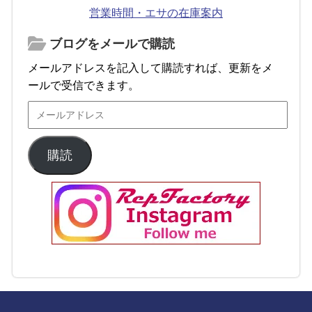
営業時間・エサの在庫案内
ブログをメールで購読
メールアドレスを記入して購読すれば、更新をメ
ールで受信できます。
購読